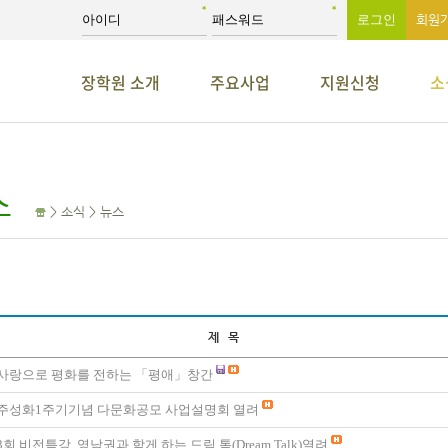
회원
장학원 소개
주요사업
지원신청
소
스
> 소식 > 뉴스
제 목
사랑으로 평화를 전하는 「평애」창간
주성화1주기기념 다문화공모 사업설명회 열려
3회 비전특강, 영남권과 함게 하는 드림 톡(Dream Talk)열려