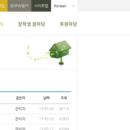
가입
ID/PW찾기
사이트맵
Korean
식
장학생 꿈마당
후원마당
글쓴이
날짜
조회
관리자
13-05-29
46114
관리자
13-05-29
45993
관리자
13-05-27
45564