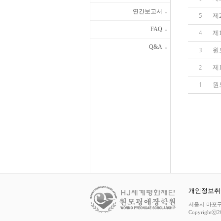
연간보고서
제
5
FAQ
제
4
Q&A
원
3
제
2
원
1
개인정보취
서울시 마포구 마포
Copyrightⓒ2