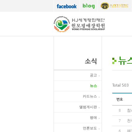
뉴
소식
공고
Total 503
뉴스
카드뉴스
번호
앨범게시판
참
8
평애
천
7
언론보도
제
6