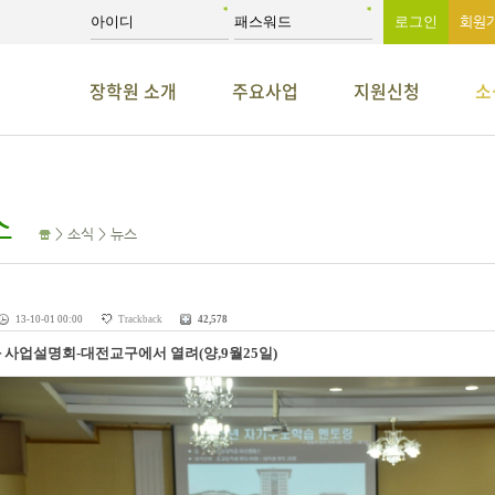
회원
장학원 소개
주요사업
지원신청
소
스
> 소식 > 뉴스
13-10-01 00:00
Trackback
42,578
 사업설명회-대전교구에서 열려(양,9월25일)