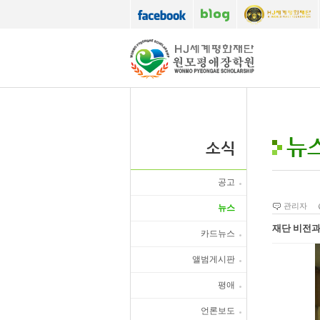
뉴
소식
공고
관리자
뉴스
재단 비전과
카드뉴스
앨범게시판
평애
언론보도