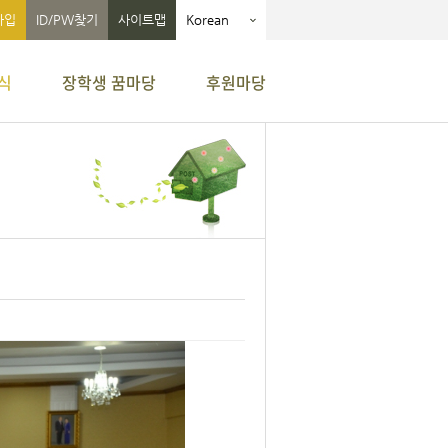
가입
ID/PW찾기
사이트맵
Korean
식
장학생 꿈마당
후원마당