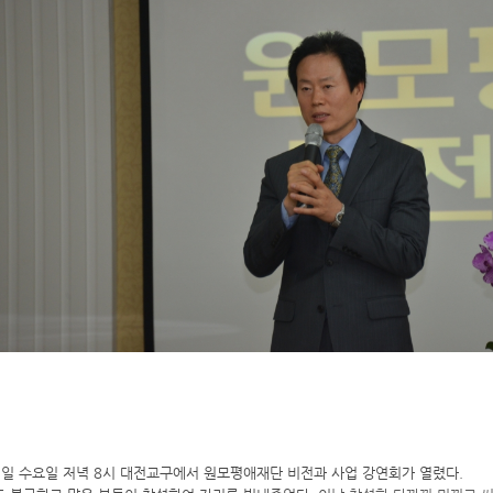
25일 수요일 저녁 8시 대전교구에서 원모평애재단 비전과 사업 강연회가 열렸다.