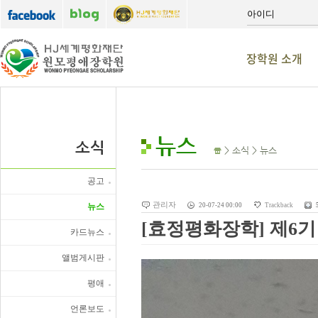
장학원 소개
뉴스
소식
> 소식 > 뉴스
공고
관리자
뉴스
20-07-24 00:00
Trackback
[효정평화장학] 제6
카드뉴스
앨범게시판
평애
언론보도