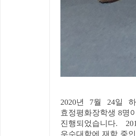
2020
년
7
월
24
일 
효정평화장학생
8
명이
진행되었습니다
.
20
우수대학에 재학 중인