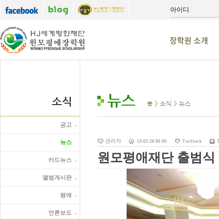
장학원 소개
뉴스
소식
> 소식 > 뉴스
공고
관리자
뉴스
13-02-26 00:00
Trackback
원모평애재단 출범식 
카드뉴스
앨범게시판
평애
언론보도