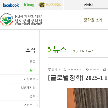
장학원 소개
뉴스
소식
> 소식 > 뉴스
공고
관리자
뉴스
25-03-01 00:00
Trackback
[글로벌장학] 2025-1
카드뉴스
앨범게시판
평애
언론보도