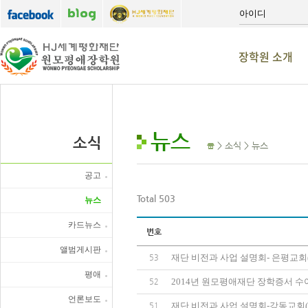
장학원 소개
뉴스
소식
> 소식 > 뉴스
공고
Total 503
뉴스
카드뉴스
번호
앨범게시판
재단 비전과 사업 설명회- 은평교회
53
평애
2014년 원모평애재단 장학증서 
52
언론보도
재단 비전과 사업 설명회-강동교회(
51