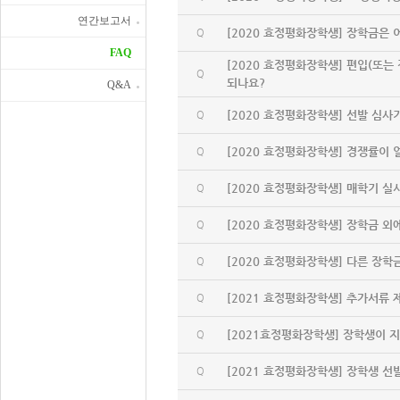
연간보고서
[2020 효정평화장학생] 장학금은 
Q
FAQ
[2020 효정평화장학생] 편입(또는
Q
되나요?
Q&A
[2020 효정평화장학생] 선발 심사
Q
[2020 효정평화장학생] 경쟁률이 
Q
[2020 효정평화장학생] 매학기 
Q
[2020 효정평화장학생] 장학금 외
Q
[2020 효정평화장학생] 다른 장학
Q
[2021 효정평화장학생] 추가서류
Q
[2021효정평화장학생] 장학생이 
Q
[2021 효정평화장학생] 장학생 선
Q