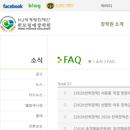
장학원 소개
FAQ
소식
> 소식 > FAQ
공고
Total 22
뉴스
[2020선학장학] 서류를 직접 방문
Q
카드뉴스
[2020선학장학] 선발된 이후 장학
Q
앨범게시판
평애
[2020선학장학] 2020 선학장학
Q
언론보도
[2020 효정평화장학생] ‘효정평화
Q