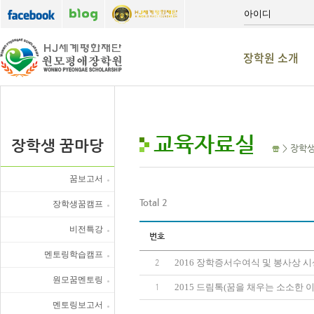
장학원 소개
교육자료실
장학생 꿈마당
> 장학생
꿈보고서
Total 2
장학생꿈캠프
비전특강
번호
멘토링학습캠프
2016 장학증서수여식 및 봉사상 
2
원모꿈멘토링
2015 드림톡(꿈을 채우는 소소한 이
1
멘토링보고서