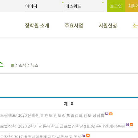
회원
장학원 소개
주요사업
지원신청
소
스
> 소식 > 뉴스
제 목
토링캠프
]
2020 온라인 티앤토 멘토링 학습캠프 멘토 정담회
로벌장학
]
2020 2학기 선문대학교 글로벌장학생(HJPA) 온라인 개강수련
모장학
]
2017 효정세계평화재단 사업보고 영상