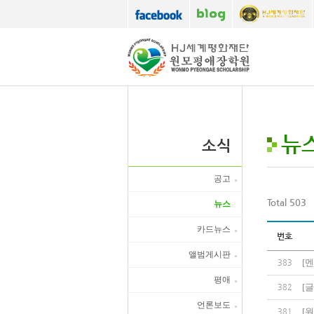
뉴
소식
공고
Total 503
뉴스
카드뉴스
번호
앨범게시판
[
멘
383
평애
[
글
382
언론보도
[
원
381