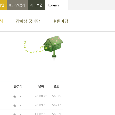
가입
ID/PW찾기
사이트맵
Korean
식
장학생 꿈마당
후원마당
글쓴이
날짜
조회
관리자
20-08-26
56335
관리자
20-09-19
56217
관리자
17-02-10
56069