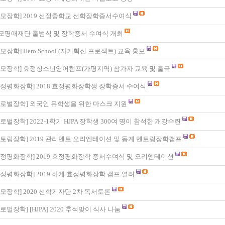
모장학
]
2019 선정중학교 선학장학증서수여식
모평애재단 출범식 및 장학증서 수여식 개최
모장학
]
Hero School (자기혁신 프로젝트) 교육 홍보
모장학
]
효정청소년영어캠프(가평지역) 참가자 교육 및 출국
정평화장학
]
2018 효정평화장학생 장학증서 수여식
로벌장학
]
외국인 유학생을 위한 마스크 지원
로벌장학
]
2022-1학기 HJPA 장학생 300여 명이 참석한 개강수련
토링장학
]
2019 관리멘토 오리엔테이션 및 동계 멘토링장학캠프
정평화장학
]
2019 효정평화장학 증서수여식 및 오리엔테이션
정평화장학
]
2019 하계 효정평화장학 캠프 열려
모장학
]
2020 선학기자단 2차 독서토론
로벌장학
]
[HJPA] 2020 추석맞이 식사 나눔