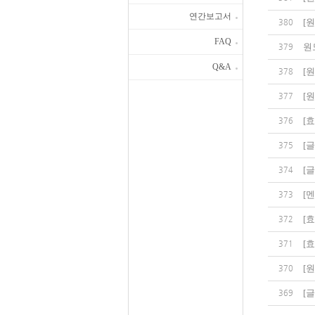
연간보고서
[
원
380
FAQ
원
379
Q&A
[
원
378
[
원
377
[
효
376
[
글
375
[
글
374
[
멘
373
[
효
372
[
효
371
[
원
370
[
글
369