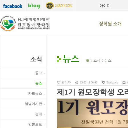
장학원 소개
뉴스
소식
> 소식 > 뉴스
공고
관리자
뉴스
13-02-18 00:00
Trackback
제1기 원모장학생 오
카드뉴스
앨범게시판
평애
언론보도