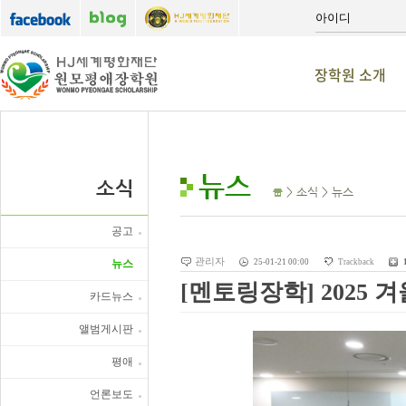
장학원 소개
뉴스
소식
> 소식 > 뉴스
공고
관리자
뉴스
25-01-21 00:00
Trackback
[멘토링장학] 2025
카드뉴스
앨범게시판
평애
언론보도