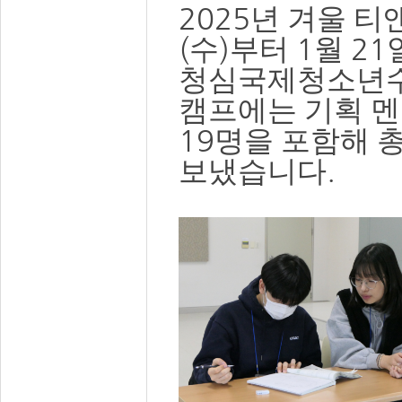
2025
년 겨울 티
(
)
1
21
수
부터
월
청심국제청소년
캠프에는 기획 
19
명을 포함해 
.
보냈습니다