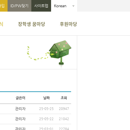
가입
ID/PW찾기
사이트맵
Korean
식
장학생 꿈마당
후원마당
글쓴이
날짜
조회
관리자
25-05-25
20947
관리자
25-05-22
21042
관리자
25-03-01
22784