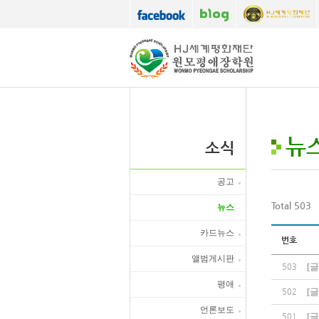
뉴
소식
공고
Total 503
뉴스
카드뉴스
번호
앨범게시판
[
글
503
평애
[
글
502
언론보도
[
글
501